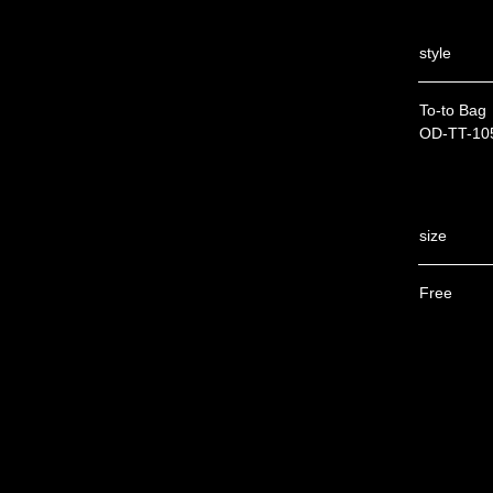
style
To-to Bag
OD-TT-10
size
Free