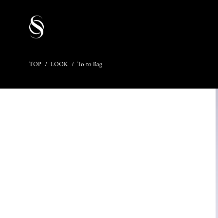
TOP
/
LOOK
/
To-to Bag