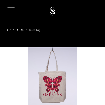
TOP
/
LOOK
/
To-to Bag