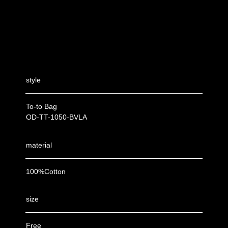
style
To-to Bag
OD-TT-1050-BVLA
material
100%Cotton
size
Free