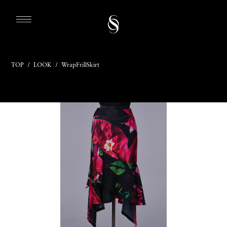
TOP
/
LOOK
/
WrapFrillSkirt