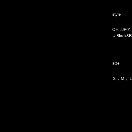
style
OE-JJP01
＃Black&B
size
Ｓ，Ｍ，