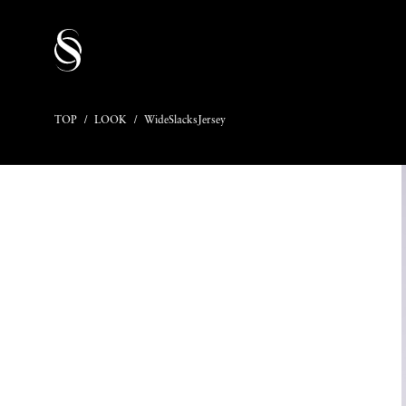
TOP
/
LOOK
/
WideSlacksJersey