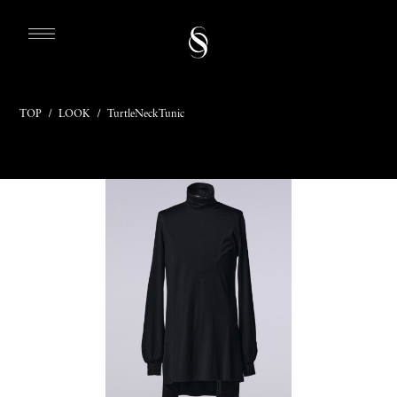
TOP
/
LOOK
/
TurtleNeckTunic