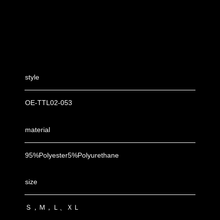
style
OE-TTL02-053
material
95%Polyester5%Polyurethane
size
Ｓ，Ｍ，Ｌ、ＸＬ