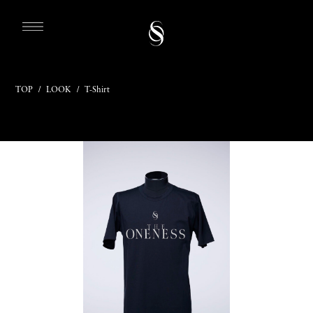
TOP
/
LOOK
/
T-Shirt