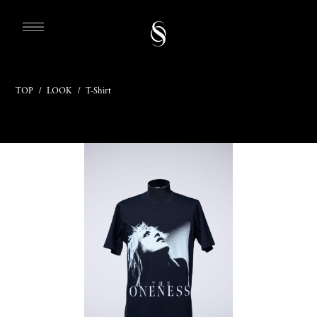
TOP
/
LOOK
/
T-Shirt