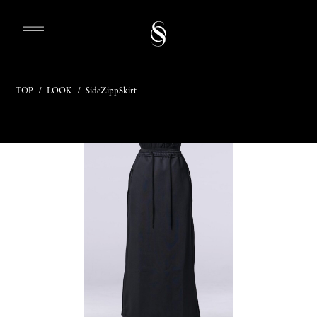
TOP
/
LOOK
/
SideZippSkirt