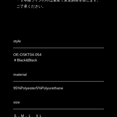
＊２本線ラインの巾は量産で変更調整を致します。
ご了承ください。
style
OE-OSKT04-054
＃Black&Black
material
95%Polyester5%Polyurethane
size
Ｓ，Ｍ，Ｌ、ＸＬ