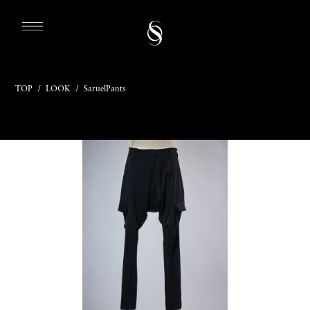
TOP
/
LOOK
/
SaruelPants