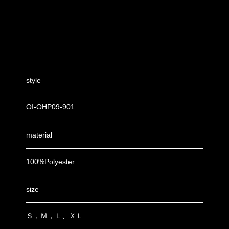
style
OI-OHP09-901
material
100%Polyester
size
Ｓ，Ｍ，Ｌ、ＸＬ