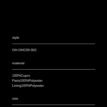
style
OH-OHC09-902
material
100%Cupro
Parts100%Polyester
Lining100%Polyester
size