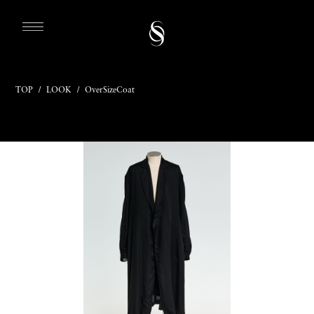
TOP
/
LOOK
/
OverSizeCoat