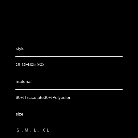
style
OI-OFB05-902
material
80%Triacetate30%Polyester
size
Ｓ，Ｍ，Ｌ、ＸＬ