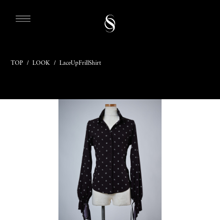
TOP
/
LOOK
/
LaceUpFrillShirt