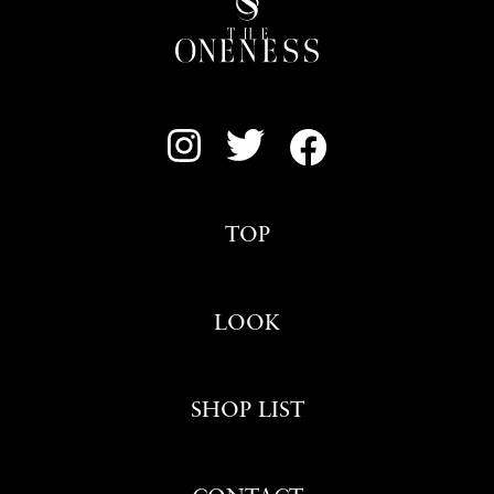
TOP
LOOK
SHOP LIST