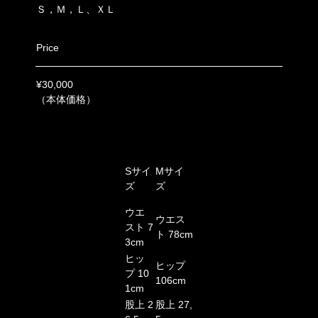
Ｓ，Ｍ，Ｌ、ＸＬ
Price
¥30,000
（本体価格）
Sサイ
Mサイ
ズ
ズ
ウエ
ウエス
スト 7
ト 78cm
3cm
ヒッ
ヒップ
プ 10
106cm
1cm
股上 2
股上 27,