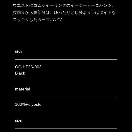
ウエストにゴムシャーリングのイージーカーゴパンツ。
腰回りから膝部分は、ゆったりとし膝より下はタイトな
スッキリしたカーゴパンツ。
style
OC-HP36-903
Black
material
100%Polyester
size