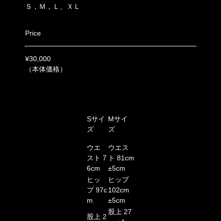
Ｓ，Ｍ，Ｌ、ＸＬ
Price
¥30,000
（本体価格）
Sサイ
Mサイ
ズ
ズ
ウエ
ウエス
スト 7
ト 81cm
6cm
±5cm
ヒッ
ヒップ
プ 97c
102cm
m
±5cm
股上 27
股上 2