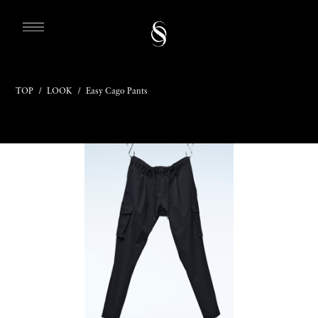
TOP
/
LOOK
/
Easy Cago Pants