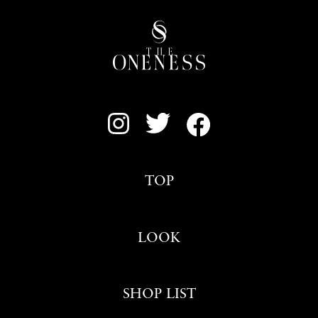
TOP
LOOK
SHOP LIST