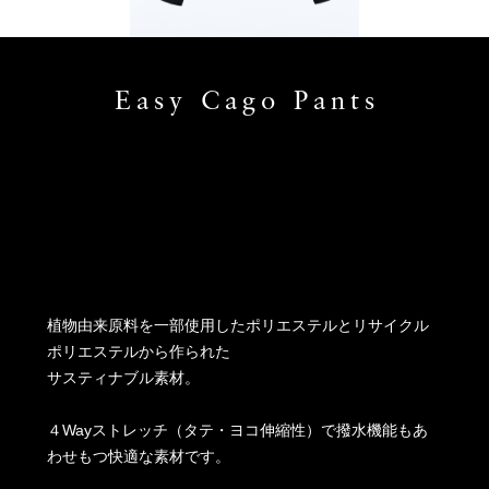
Easy Cago Pants
植物由来原料を一部使用したポリエステルとリサイクル
ポリエステルから作られた
サスティナブル素材。
４Wayストレッチ（タテ・ヨコ伸縮性）で撥水機能もあ
わせもつ快適な素材です。